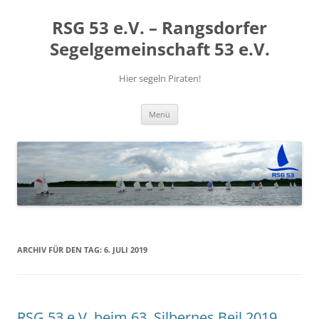
RSG 53 e.V. – Rangsdorfer
Segelgemeinschaft 53 e.V.
Hier segeln Piraten!
Zum
Menü
Inhalt
springen
ARCHIV FÜR DEN TAG:
6. JULI 2019
RSG 53 e.V. beim 63. Silbernes Beil 2019