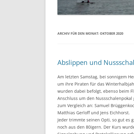
07.06.2014 PFINGSTREGAT
12.04.2014 – ABSLIPPEN
ARCHIV FÜR DEN MONAT:
OKTOBER 2020
Abslippen und Nussscha
Am letzten Samstag, bei sonnigem Her
um ihre Piraten für das Winterhalbjah
wurden dabei befolgt, ebenso beim F
Anschluss um den Nussschalenpokal g
zum Vergleich an: Samuel Brüggenkoc
Matthias Gerloff und Jens Eichhorst.
Jeder trimmte seinen Opti, so gut es g
noch aus den 80igern. Der Kurs wurde 