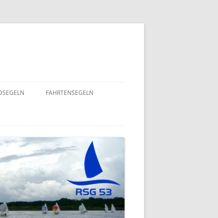
NDSEGELN
FAHRTENSEGELN
SOMMERFLOTTILLE 2025 – RUND
NING 2024
UM RÜGEN
GEND- UND
EINE HERZENSANGELEGENHEIT
– 2022
VON UNSEREM SPORTSFREUND
STEFAN GOSSING!
ND
SOMMERFLOTTILLE 2024 – „VIEL-
INSEL-TOUR“
EPT