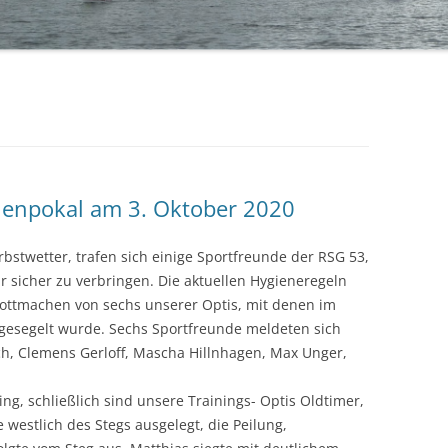
BÜRGERMEISTERPOKAL 2019
TA
BÜRGERMEISTERPOKAL 2018
BÜRGERMEISTERPOKAL 2017
BÜRGERMEISTERPOKAL 2016
BÜRGERMEISTERPOKAL 2015
lenpokal am 3. Oktober 2020
BÜRGERMEISTERPOKAL 2014 – 2.
bstwetter, trafen sich einige Sportfreunde der RSG 53,
TAG
r sicher zu verbringen. Die aktuellen Hygieneregeln
BÜRGERMEISTERPOKAL 2014 – 1.
lottmachen von sechs unserer Optis, mit denen im
TAG
esegelt wurde. Sechs Sportfreunde meldeten sich
h, Clemens Gerloff, Mascha Hillnhagen, Max Unger,
ing, schließlich sind unsere Trainings- Optis Oldtimer,
westlich des Stegs ausgelegt, die Peilung,