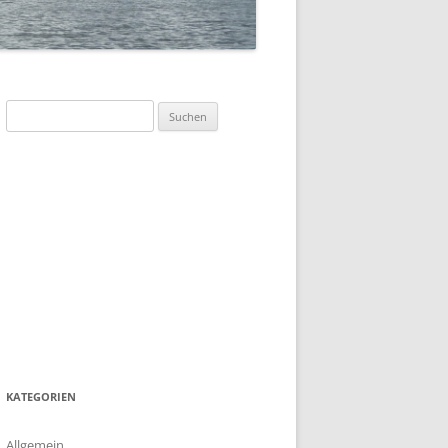
SOMMERFLOTTILLE 2023 –
„DÄNEMARK-INSEL BORNHOLM“
SOMMERFLOTTILLE 2017 –
BARTHER BODEN
Suchen
nach:
SOMMERFLOTTILLE 2016 –
HIDDENSEE
SOMMERFLOTTILLE 2015 –
POLNISCHE OSTSEE
SOMMERFLOTTILLE 2014 – RUND
HIDDENSEE
SOMMERFLOTILLE 2013 – RUND
USEDOM
KATEGORIEN
Allgemein