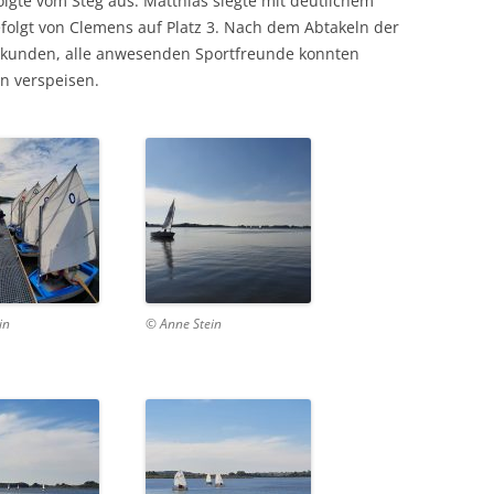
lgte vom Steg aus. Matthias siegte mit deutlichem
efolgt von Clemens auf Platz 3. Nach dem Abtakeln der
 Urkunden, alle anwesenden Sportfreunde konnten
en verspeisen.
in
© Anne Stein