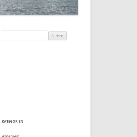
SOMMERFLOTTILLE 2023 –
„DÄNEMARK-INSEL BORNHOLM“
SOMMERFLOTTILLE 2017 –
BARTHER BODEN
Suchen
nach:
SOMMERFLOTTILLE 2016 –
HIDDENSEE
SOMMERFLOTTILLE 2015 –
POLNISCHE OSTSEE
SOMMERFLOTTILLE 2014 – RUND
HIDDENSEE
SOMMERFLOTILLE 2013 – RUND
USEDOM
KATEGORIEN
Allgemein