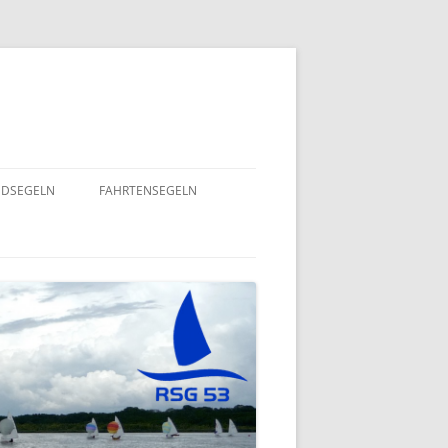
NDSEGELN
FAHRTENSEGELN
SOMMERFLOTTILLE 2025 – RUND
INING 2024
UM RÜGEN
GEND- UND
EINE HERZENSANGELEGENHEIT
 – 2022
VON UNSEREM SPORTSFREUND
STEFAN GOSSING!
UND
SOMMERFLOTTILLE 2024 – „VIEL-
INSEL-TOUR“
EPT