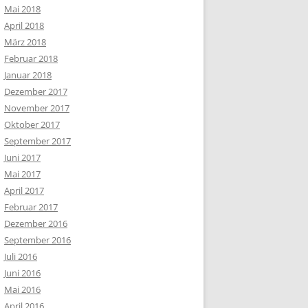
Mai 2018
April 2018
März 2018
Februar 2018
Januar 2018
Dezember 2017
November 2017
Oktober 2017
September 2017
Juni 2017
Mai 2017
April 2017
Februar 2017
Dezember 2016
September 2016
Juli 2016
Juni 2016
Mai 2016
April 2016