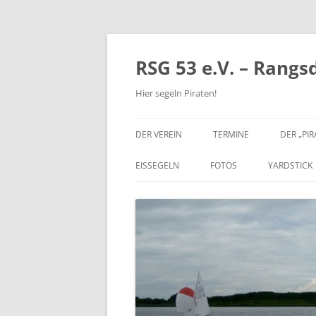
RSG 53 e.V. – Rangs
Hier segeln Piraten!
DER VEREIN
TERMINE
DER „PIR
DER VORSTAND
RSG 53 SEESEGELN
KLASSE
EISSEGELN
FOTOS
YARDSTICK
MITGLIEDSBEITRÄGE
EISSEGELN 2026
ERNEUERUNG DER SPUN
IN 2020/ 2021
DIE SATZUNG
EISSEGELWETTER 2013/2014
ERNEUERUNG UFERBEFES
PARTNER UND FREUNDE
FOTOS EISSEGELN 2014
2020
BESONDERE VEREINSMITGLIEDER
BAUMFÄLLUNG 2014
PRÜFUNG SBF SEE UND SK