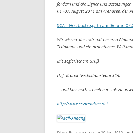
fördern und die Eigner und Besatzungen 
06./07. August 2016 am Arendsee, der Pe
SCA – Holzbootregatta am 06. und 07.
Wir wissen, dass wir mit unseren Planun
Teilnahme und ein ordentliches Wettkam
Mit seglerischem Gruß
H.-J. Brandt (Redaktionsteam SCA)
… und hier noch schnell ein Link
http://www.sc-arendsee.de/
Dieser Beitrag wurde am
20. Juni 2016
von