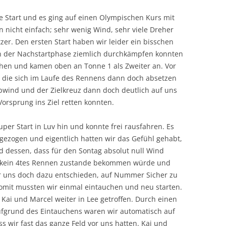
 Start und es ging auf einen Olympischen Kurs mit
 nicht einfach; sehr wenig Wind, sehr viele Dreher
er. Den ersten Start haben wir leider ein bisschen
n der Nachstartphase ziemlich durchkämpfen konnten
echen und kamen oben an Tonne 1 als Zweiter an. Vor
, die sich im Laufe des Rennens dann doch absetzen
bwind und der Zielkreuz dann doch deutlich auf uns
orsprung ins Ziel retten konnten.
per Start in Luv hin und konnte frei rausfahren. Es
 gezogen und eigentlich hatten wir das Gefühl gehabt,
d dessen, dass für den Sontag absolut null Wind
ht kein 4tes Rennen zustande bekommen würde und
ir uns doch dazu entschieden, auf Nummer Sicher zu
Somit mussten wir einmal eintauchen und neu starten.
Kai und Marcel weiter in Lee getroffen. Durch einen
ufgrund des Eintauchens waren wir automatisch auf
ss wir fast das ganze Feld vor uns hatten. Kai und