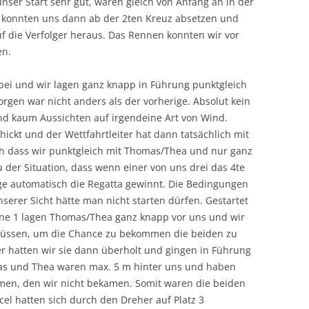
ser Start sehr gut, waren gleich von Anfang an in der
d konnten uns dann ab der 2ten Kreuz absetzen und
f die Verfolger heraus. Das Rennen konnten wir vor
en.
rbei und wir lagen ganz knapp in Führung punktgleich
gen war nicht anders als der vorherige. Absolut kein
nd kaum Aussichten auf irgendeine Art von Wind.
ickt und der Wettfahrtleiter hat dann tatsächlich mit
h dass wir punktgleich mit Thomas/Thea und nur ganz
 der Situation, dass wenn einer von uns drei das 4te
ge automatisch die Regatta gewinnt. Die Bedingungen
serer Sicht hätte man nicht starten dürfen. Gestartet
ne 1 lagen Thomas/Thea ganz knapp vor uns und wir
 müssen, um die Chance zu bekommen die beiden zu
r hatten wir sie dann überholt und gingen in Führung
omas und Thea waren max. 5 m hinter uns und haben
men, den wir nicht bekamen. Somit waren die beiden
el hatten sich durch den Dreher auf Platz 3