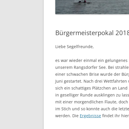
07.06.2014 PFINGSTREGAT
12.04.2014 – ABSLIPPEN
Bürgermeisterpokal 201
Liebe Segelfreunde,
es war wieder einmal ein gelungene
unserem Rangsdorfer See. Bei strah
einer schwachen Brise wurde der Bür
Juni gestartet. Nach drei Wettfahrte
sich ein schattiges Plätzchen an Lan
in geselliger Runde ausklingen zu la
mit einer morgendlichen Flaute, doch 
im Stich und so konnte auch die letzt
werden. Die
Ergebnisse
findet ihr hier