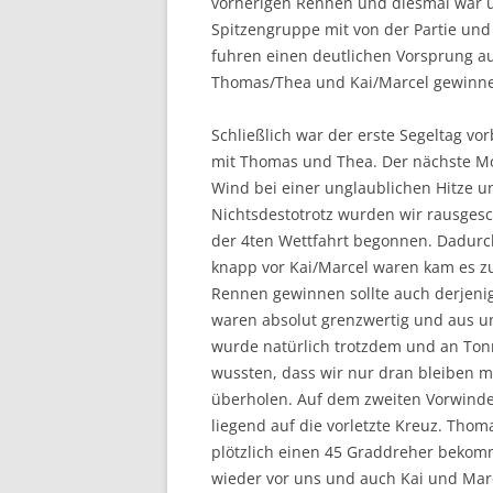
vorherigen Rennen und diesmal war un
Spitzengruppe mit von der Partie un
fuhren einen deutlichen Vorsprung au
Thomas/Thea und Kai/Marcel gewinn
Schließlich war der erste Segeltag vo
mit Thomas und Thea. Der nächste Mor
Wind bei einer unglaublichen Hitze u
Nichtsdestotrotz wurden wir rausgesch
der 4ten Wettfahrt begonnen. Dadurc
knapp vor Kai/Marcel waren kam es zu
Rennen gewinnen sollte auch derjeni
waren absolut grenzwertig und aus un
wurde natürlich trotzdem und an Ton
wussten, dass wir nur dran bleiben
überholen. Auf dem zweiten Vorwinde
liegend auf die vorletzte Kreuz. Th
plötzlich einen 45 Graddreher bekom
wieder vor uns und auch Kai und Marc