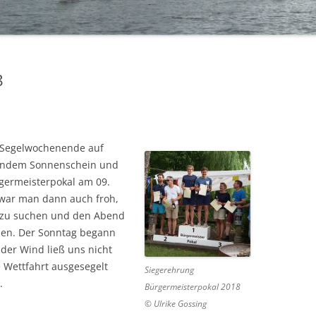
BÜRGERMEISTERPOKAL 2019
TA
BÜRGERMEISTERPOKAL 2018
8
BÜRGERMEISTERPOKAL 2017
BÜRGERMEISTERPOKAL 2016
BÜRGERMEISTERPOKAL 2015
s Segelwochenende auf
lendem Sonnenschein und
BÜRGERMEISTERPOKAL 2014 – 2.
germeisterpokal am 09.
TAG
n war man dann auch froh,
BÜRGERMEISTERPOKAL 2014 – 1.
d zu suchen und den Abend
TAG
ssen. Der Sonntag begann
der Wind ließ uns nicht
e Wettfahrt ausgesegelt
Siegerehrung
.
Bürgermeisterpokal 2018
© Ulrike Gossing