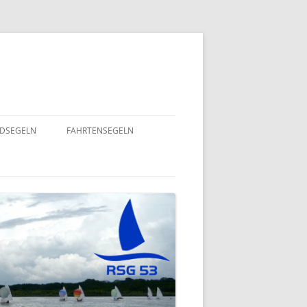
NDSEGELN
FAHRTENSEGELN
SOMMERFLOTTILLE 2025 – RUND
NING 2024
UM RÜGEN
GEND- UND
EINE HERZENSANGELEGENHEIT
– 2022
VON UNSEREM SPORTSFREUND
STEFAN GOSSING!
ND
SOMMERFLOTTILLE 2024 – „VIEL-
INSEL-TOUR“
EPT