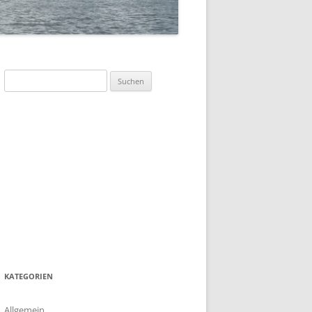
SOMMERFLOTTILLE 2023 –
„DÄNEMARK-INSEL BORNHOLM“
SOMMERFLOTTILLE 2017 –
BARTHER BODEN
Suchen
nach:
SOMMERFLOTTILLE 2016 –
HIDDENSEE
SOMMERFLOTTILLE 2015 –
POLNISCHE OSTSEE
SOMMERFLOTTILLE 2014 – RUND
HIDDENSEE
SOMMERFLOTILLE 2013 – RUND
USEDOM
KATEGORIEN
Allgemein