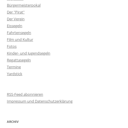
Bürgermeisterpokal
Der "Pirat"
Der Verein
Eissegeln
Fahrtensegeln
Film und Kultur
Fotos
Kinder- und Jugendsegeln
Regattasegeln
Termine
Yardstick
RSS-Feed abonnieren
Impressum und Datenschutzerklärung
ARCHIV