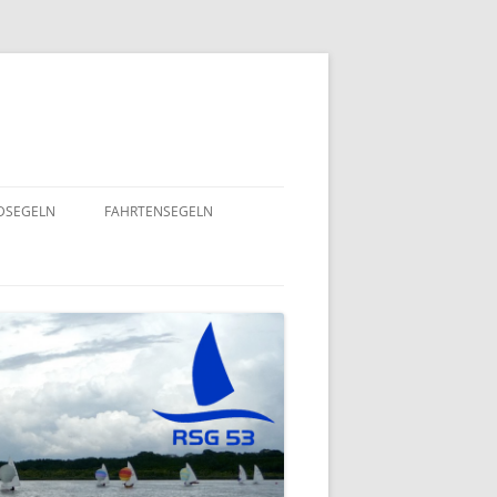
NDSEGELN
FAHRTENSEGELN
SOMMERFLOTTILLE 2025 – RUND
NING 2024
UM RÜGEN
GEND- UND
EINE HERZENSANGELEGENHEIT
– 2022
VON UNSEREM SPORTSFREUND
STEFAN GOSSING!
ND
SOMMERFLOTTILLE 2024 – „VIEL-
INSEL-TOUR“
EPT