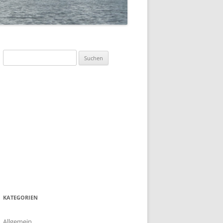
SOMMERFLOTTILLE 2023 –
„DÄNEMARK-INSEL BORNHOLM“
SOMMERFLOTTILLE 2017 –
BARTHER BODEN
Suchen
nach:
SOMMERFLOTTILLE 2016 –
HIDDENSEE
SOMMERFLOTTILLE 2015 –
POLNISCHE OSTSEE
SOMMERFLOTTILLE 2014 – RUND
HIDDENSEE
SOMMERFLOTILLE 2013 – RUND
USEDOM
KATEGORIEN
Allgemein