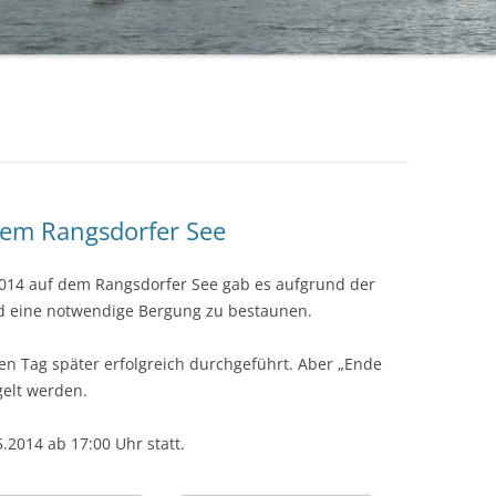
BÜRGERMEISTERPOKAL 2019
TA
BÜRGERMEISTERPOKAL 2018
BÜRGERMEISTERPOKAL 2017
BÜRGERMEISTERPOKAL 2016
BÜRGERMEISTERPOKAL 2015
dem Rangsdorfer See
BÜRGERMEISTERPOKAL 2014 – 2.
.2014 auf dem Rangsdorfer See gab es aufgrund der
TAG
nd eine notwendige Bergung zu bestaunen.
BÜRGERMEISTERPOKAL 2014 – 1.
TAG
en Tag später erfolgreich durchgeführt. Aber „Ende
gelt werden.
5.2014 ab 17:00 Uhr statt.