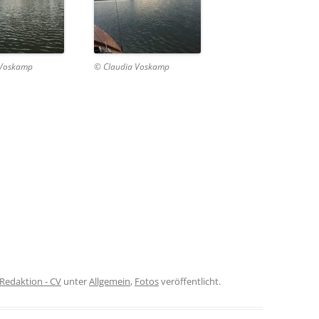
 Voskamp
© Claudia Voskamp
Redaktion - CV
unter
Allgemein
,
Fotos
veröffentlicht.