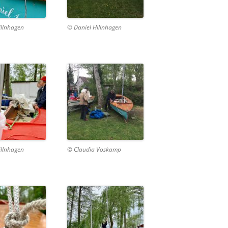
illnhagen
© Daniel Hillnhagen
illnhagen
© Claudia Voskamp