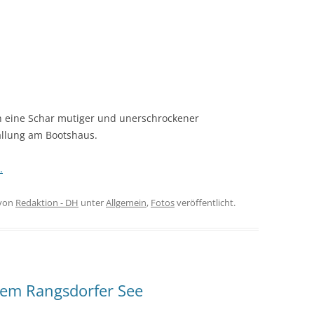
ch eine Schar mutiger und unerschrockener
fällung am Bootshaus.
.
von
Redaktion - DH
unter
Allgemein
,
Fotos
veröffentlicht.
dem Rangsdorfer See