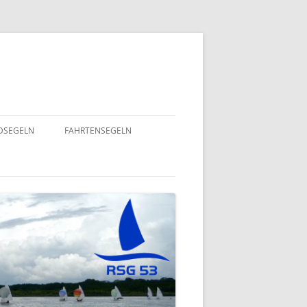
NDSEGELN
FAHRTENSEGELN
SOMMERFLOTTILLE 2025 – RUND
NING 2024
UM RÜGEN
GEND- UND
EINE HERZENSANGELEGENHEIT
– 2022
VON UNSEREM SPORTSFREUND
STEFAN GOSSING!
ND
SOMMERFLOTTILLE 2024 – „VIEL-
INSEL-TOUR“
EPT