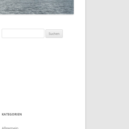
SOMMERFLOTTILLE 2023 –
„DÄNEMARK-INSEL BORNHOLM“
SOMMERFLOTTILLE 2017 –
BARTHER BODEN
Suchen
nach:
SOMMERFLOTTILLE 2016 –
HIDDENSEE
SOMMERFLOTTILLE 2015 –
POLNISCHE OSTSEE
SOMMERFLOTTILLE 2014 – RUND
HIDDENSEE
SOMMERFLOTILLE 2013 – RUND
USEDOM
KATEGORIEN
Allgemein