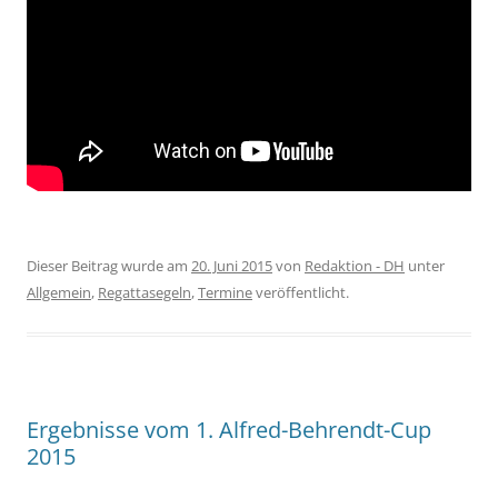
Dieser Beitrag wurde am
20. Juni 2015
von
Redaktion - DH
unter
Allgemein
,
Regattasegeln
,
Termine
veröffentlicht.
Ergebnisse vom 1. Alfred-Behrendt-Cup
2015