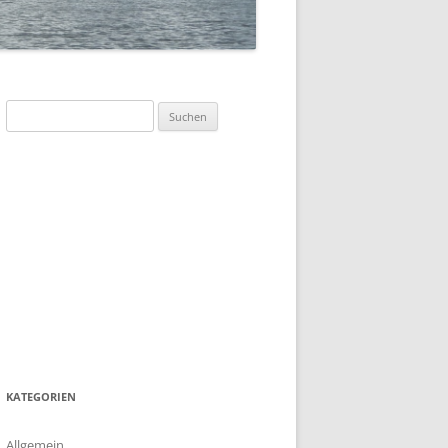
SOMMERFLOTTILLE 2023 –
„DÄNEMARK-INSEL BORNHOLM“
SOMMERFLOTTILLE 2017 –
BARTHER BODEN
Suchen
nach:
SOMMERFLOTTILLE 2016 –
HIDDENSEE
SOMMERFLOTTILLE 2015 –
POLNISCHE OSTSEE
SOMMERFLOTTILLE 2014 – RUND
HIDDENSEE
SOMMERFLOTILLE 2013 – RUND
USEDOM
KATEGORIEN
Allgemein