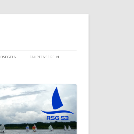
NDSEGELN
FAHRTENSEGELN
SOMMERFLOTTILLE 2025 – RUND
INING 2024
UM RÜGEN
GEND- UND
EINE HERZENSANGELEGENHEIT
 – 2022
VON UNSEREM SPORTSFREUND
STEFAN GOSSING!
UND
SOMMERFLOTTILLE 2024 – „VIEL-
INSEL-TOUR“
EPT