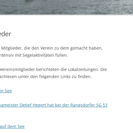
BÜRGERMEISTERPOKAL 2019
TA
BÜRGERMEISTERPOKAL 2018
eder
BÜRGERMEISTERPOKAL 2017
BÜRGERMEISTERPOKAL 2016
en Mitglieder, die den Verein zu dem gemacht haben,
tensiv mit Segelaktivitäten füllen.
BÜRGERMEISTERPOKAL 2015
ereinsmitglieder berichteten die Lokalzeitungen. Die
BÜRGERMEISTERPOKAL 2014 – 2.
achlesen unter den folgenden Links zu finden.
TAG
BÜRGERMEISTERPOKAL 2014 – 1.
in See
TAG
ameister Detlef Hegert hat bei der Rangsdorfer SG 53
 auf dem See