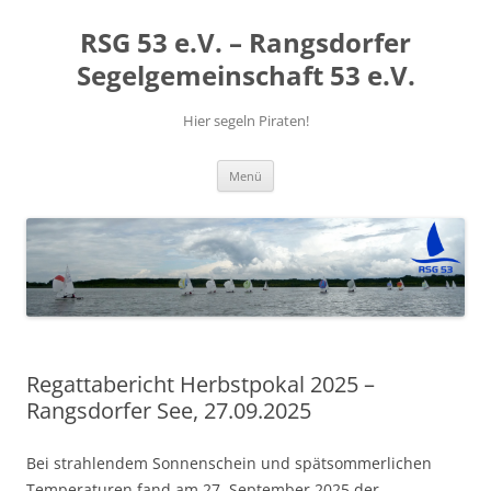
RSG 53 e.V. – Rangsdorfer
Segelgemeinschaft 53 e.V.
Hier segeln Piraten!
Zum
Menü
Inhalt
springen
Regattabericht Herbstpokal 2025 –
Rangsdorfer See, 27.09.2025
Bei strahlendem Sonnenschein und spätsommerlichen
Temperaturen fand am 27. September 2025 der