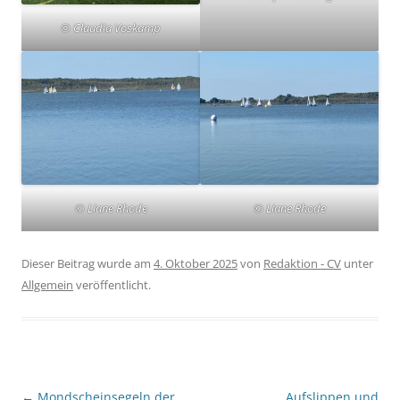
© Claudia Voskamp
© Liane Rhode
© Liane Rhode
Dieser Beitrag wurde am
4. Oktober 2025
von
Redaktion - CV
unter
Allgemein
veröffentlicht.
Beitragsnavigation
←
Mondscheinsegeln der
Aufslippen und