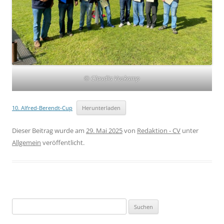
© Claudia Voskamp
10. Alfred-Berendt-Cup
Herunterladen
Dieser Beitrag wurde am
29. Mai 2025
von
Redaktion - CV
unter
Allgemein
veröffentlicht.
Suchen
nach: