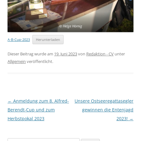
© Helge Hörnig
A-B-Cup-2023
Herunterladen
Dieser Beitrag wurde am
19. Juni 2023
von
Redaktion - CV
unter
Allgemein
veröffentlicht.
Beitragsnavigation
←
Anmeldung zum 8. Alfred-
Unsere Ostseeregattasegler
Berendt-Cup und zum
gewinnen die Entenjagd
Herbstpokal 2023
2023!
→