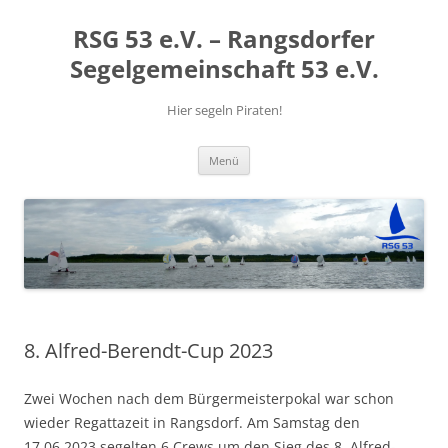
RSG 53 e.V. – Rangsdorfer
Segelgemeinschaft 53 e.V.
Hier segeln Piraten!
Zum
Menü
Inhalt
springen
8. Alfred-Berendt-Cup 2023
Zwei Wochen nach dem Bürgermeisterpokal war schon
wieder Regattazeit in Rangsdorf. Am Samstag den
17.06.2023 segelten 6 Crews um den Sieg des 8. Alfred-