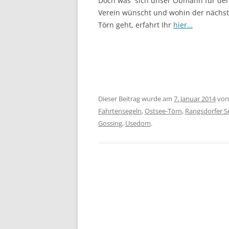
Doch was sich unser Obmann für de
Verein wünscht und wohin der nächs
Törn geht, erfahrt Ihr
hier…
Dieser Beitrag wurde am
7. Januar 2014
vo
Fahrtensegeln
,
Ostsee-Törn
,
Rangsdorfer S
Gossing
,
Usedom
.