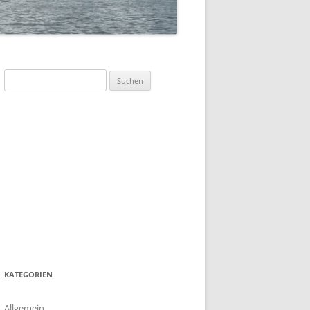
SOMMERFLOTTILLE 2023 –
„DÄNEMARK-INSEL BORNHOLM“
SOMMERFLOTTILLE 2017 –
BARTHER BODEN
Suchen
nach:
SOMMERFLOTTILLE 2016 –
HIDDENSEE
SOMMERFLOTTILLE 2015 –
POLNISCHE OSTSEE
SOMMERFLOTTILLE 2014 – RUND
HIDDENSEE
SOMMERFLOTILLE 2013 – RUND
USEDOM
KATEGORIEN
Allgemein