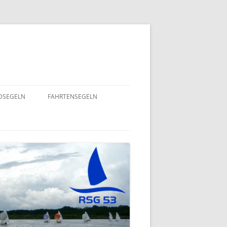
NDSEGELN
FAHRTENSEGELN
SOMMERFLOTTILLE 2025 – RUND
NING 2024
UM RÜGEN
GEND- UND
EINE HERZENSANGELEGENHEIT
– 2022
VON UNSEREM SPORTSFREUND
STEFAN GOSSING!
ND
SOMMERFLOTTILLE 2024 – „VIEL-
INSEL-TOUR“
EPT