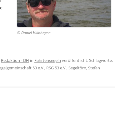
n
te
© Daniel Hillnhagen
n
Redaktion - DH
in
Fahrtensegeln
veröffentlicht. Schlagworte:
egelgemeinschaft 53 e.V.
,
RSG 53 e.V.
,
Segeltörn
,
Stefan