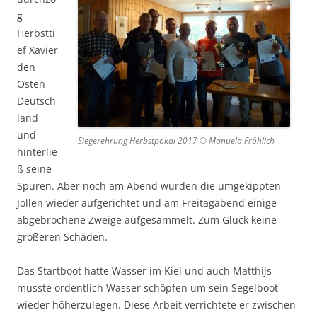
g
Herbstti
ef Xavier
den
Osten
Deutsch
land
und
Siegerehrung Herbstpokal 2017 © Manuela Fröhlich
hinterlie
ß seine
Spuren. Aber noch am Abend wurden die umgekippten
Jollen wieder aufgerichtet und am Freitagabend einige
abgebrochene Zweige aufgesammelt. Zum Glück keine
größeren Schäden.
Das Startboot hatte Wasser im Kiel und auch Matthijs
musste ordentlich Wasser schöpfen um sein Segelboot
wieder höherzulegen. Diese Arbeit verrichtete er zwischen