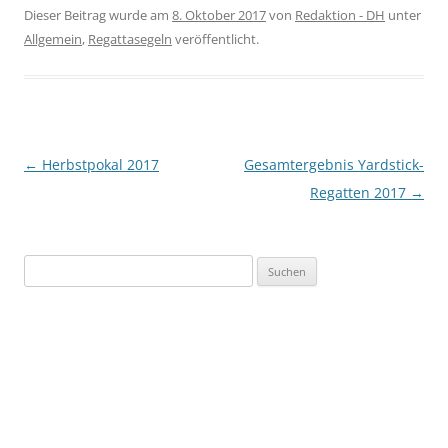
Dieser Beitrag wurde am
8. Oktober 2017
von
Redaktion - DH
unter
Allgemein
,
Regattasegeln
veröffentlicht.
Beitragsnavigation
←
Herbstpokal 2017
Gesamtergebnis Yardstick-
Regatten 2017
→
Suchen
nach: