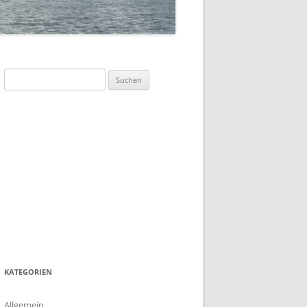
SOMMERFLOTTILLE 2023 –
„DÄNEMARK-INSEL BORNHOLM“
SOMMERFLOTTILLE 2017 –
BARTHER BODEN
Suchen
nach:
SOMMERFLOTTILLE 2016 –
HIDDENSEE
SOMMERFLOTTILLE 2015 –
POLNISCHE OSTSEE
SOMMERFLOTTILLE 2014 – RUND
HIDDENSEE
SOMMERFLOTILLE 2013 – RUND
USEDOM
KATEGORIEN
Allgemein