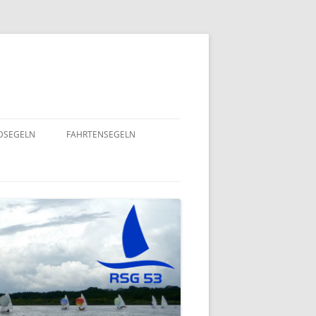
NDSEGELN
FAHRTENSEGELN
SOMMERFLOTTILLE 2025 – RUND
NING 2024
UM RÜGEN
GEND- UND
EINE HERZENSANGELEGENHEIT
– 2022
VON UNSEREM SPORTSFREUND
STEFAN GOSSING!
ND
SOMMERFLOTTILLE 2024 – „VIEL-
INSEL-TOUR“
EPT