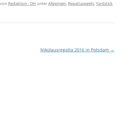
von
Redaktion - DH
unter
Allgemein
,
Regattasegeln
,
Yardstick
Nikolausregatta 2016 in Potsdam
→