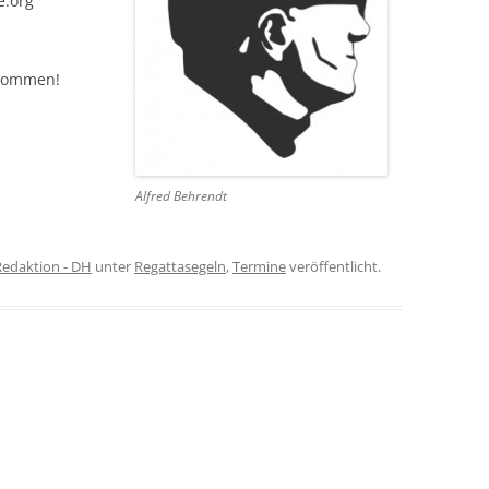
e.org
 Kommen!
Alfred Behrendt
Redaktion - DH
unter
Regattasegeln
,
Termine
veröffentlicht.