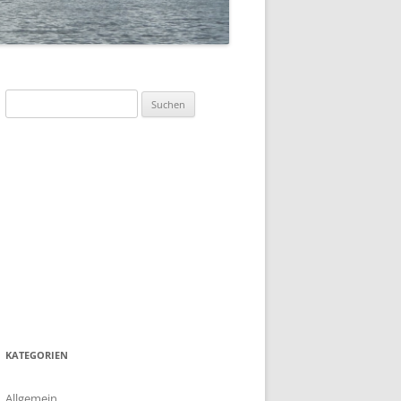
SOMMERFLOTTILLE 2023 –
„DÄNEMARK-INSEL BORNHOLM“
SOMMERFLOTTILLE 2017 –
BARTHER BODEN
Suchen
nach:
SOMMERFLOTTILLE 2016 –
HIDDENSEE
SOMMERFLOTTILLE 2015 –
POLNISCHE OSTSEE
SOMMERFLOTTILLE 2014 – RUND
HIDDENSEE
SOMMERFLOTILLE 2013 – RUND
USEDOM
KATEGORIEN
Allgemein