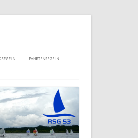
NDSEGELN
FAHRTENSEGELN
SOMMERFLOTTILLE 2025 – RUND
NING 2024
UM RÜGEN
GEND- UND
EINE HERZENSANGELEGENHEIT
– 2022
VON UNSEREM SPORTSFREUND
STEFAN GOSSING!
ND
SOMMERFLOTTILLE 2024 – „VIEL-
INSEL-TOUR“
EPT