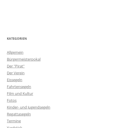
KATEGORIEN
Allgemein
Bürgermeisterpokal
Der "Pirat"
Der Verein
Eissegeln
Fahrtensegeln
Film und Kultur
Fotos
Kinder- und Jugendsegeln
Regattasegeln
Termine
Yardstick