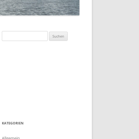
SOMMERFLOTTILLE 2023 –
„DÄNEMARK-INSEL BORNHOLM“
SOMMERFLOTTILLE 2017 –
BARTHER BODEN
Suchen
nach:
SOMMERFLOTTILLE 2016 –
HIDDENSEE
SOMMERFLOTTILLE 2015 –
POLNISCHE OSTSEE
SOMMERFLOTTILLE 2014 – RUND
HIDDENSEE
SOMMERFLOTILLE 2013 – RUND
USEDOM
KATEGORIEN
Allgemein