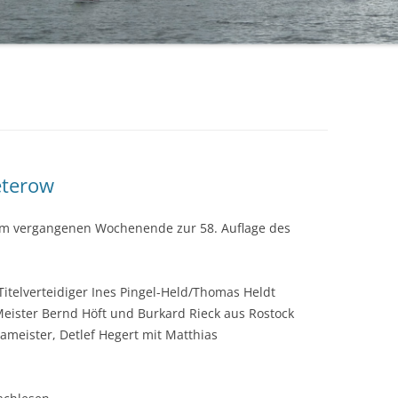
BÜRGERMEISTERPOKAL 2019
TA
BÜRGERMEISTERPOKAL 2018
BÜRGERMEISTERPOKAL 2017
BÜRGERMEISTERPOKAL 2016
BÜRGERMEISTERPOKAL 2015
Teterow
BÜRGERMEISTERPOKAL 2014 – 2.
 am vergangenen Wochenende zur 58. Auflage des
TAG
BÜRGERMEISTERPOKAL 2014 – 1.
TAG
Titelverteidiger Ines Pingel-Held/Thomas Heldt
Meister Bernd Höft und Burkard Rieck aus Rostock
ameister, Detlef Hegert mit Matthias
.