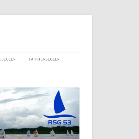
NDSEGELN
FAHRTENSEGELN
SOMMERFLOTTILLE 2025 – RUND
NING 2024
UM RÜGEN
GEND- UND
EINE HERZENSANGELEGENHEIT
– 2022
VON UNSEREM SPORTSFREUND
STEFAN GOSSING!
ND
SOMMERFLOTTILLE 2024 – „VIEL-
INSEL-TOUR“
EPT