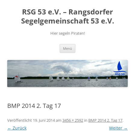
RSG 53 e.V. – Rangsdorfer
Segelgemeinschaft 53 e.V.
Hier segeln Piraten!
Zum
Menü
Inhalt
springen
BMP 2014 2. Tag 17
Veröffentlicht
19. Juni 2014
am
3456 × 2592
in
BMP 2014 2. Tag 17
.
← Zurück
Weiter →