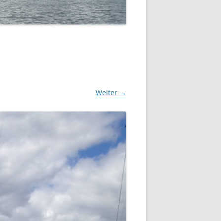
SOMMERFLOTTILLE 2023 –
„DÄNEMARK-INSEL BORNHOLM“
SOMMERFLOTTILLE 2017 –
BARTHER BODEN
SOMMERFLOTTILLE 2016 –
HIDDENSEE
Weiter →
SOMMERFLOTTILLE 2015 –
POLNISCHE OSTSEE
SOMMERFLOTTILLE 2014 – RUND
HIDDENSEE
SOMMERFLOTILLE 2013 – RUND
USEDOM