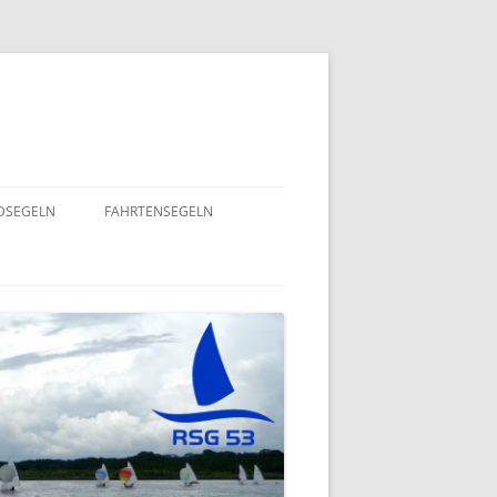
NDSEGELN
FAHRTENSEGELN
SOMMERFLOTTILLE 2025 – RUND
NING 2024
UM RÜGEN
GEND- UND
EINE HERZENSANGELEGENHEIT
– 2022
VON UNSEREM SPORTSFREUND
STEFAN GOSSING!
ND
SOMMERFLOTTILLE 2024 – „VIEL-
INSEL-TOUR“
EPT