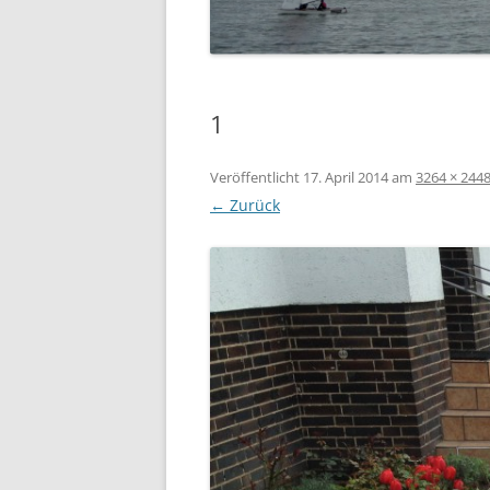
07.06.2014 PFINGSTREGAT
12.04.2014 – ABSLIPPEN
1
Veröffentlicht
17. April 2014
am
3264 × 244
← Zurück