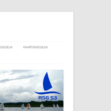
NDSEGELN
FAHRTENSEGELN
SOMMERFLOTTILLE 2025 – RUND
NING 2024
UM RÜGEN
GEND- UND
EINE HERZENSANGELEGENHEIT
– 2022
VON UNSEREM SPORTSFREUND
STEFAN GOSSING!
ND
SOMMERFLOTTILLE 2024 – „VIEL-
INSEL-TOUR“
EPT