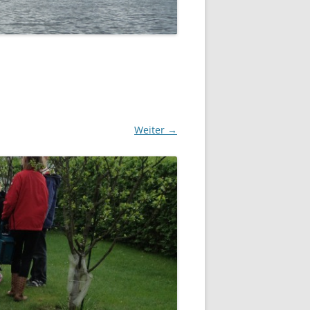
SOMMERFLOTTILLE 2023 –
„DÄNEMARK-INSEL BORNHOLM“
SOMMERFLOTTILLE 2017 –
BARTHER BODEN
SOMMERFLOTTILLE 2016 –
HIDDENSEE
Weiter →
SOMMERFLOTTILLE 2015 –
POLNISCHE OSTSEE
SOMMERFLOTTILLE 2014 – RUND
HIDDENSEE
SOMMERFLOTILLE 2013 – RUND
USEDOM