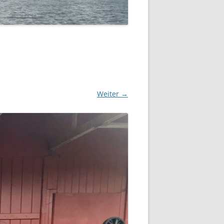
SOMMERFLOTTILLE 2023 –
„DÄNEMARK-INSEL BORNHOLM“
SOMMERFLOTTILLE 2017 –
BARTHER BODEN
SOMMERFLOTTILLE 2016 –
HIDDENSEE
Weiter →
SOMMERFLOTTILLE 2015 –
POLNISCHE OSTSEE
SOMMERFLOTTILLE 2014 – RUND
HIDDENSEE
SOMMERFLOTILLE 2013 – RUND
USEDOM